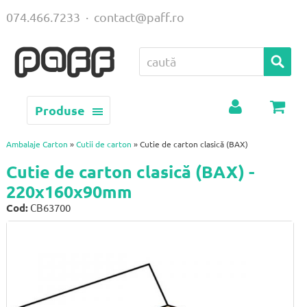
074.466.7233
·
contact@paff.ro
Produse
Contul
Coș
meu
Ambalaje Carton
»
Cutii de carton
» Cutie de carton clasică (BAX)
Cutie de carton clasică (BAX) -
220x160x90mm
Cod:
CB63700