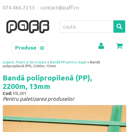
074.466.7233
·
contact@paff.ro
Produse
Contul
Coș
meu
Legare, Fixare și Securizare
»
Bandă PP pentru legat
» Bandă
polipropilenă (PP), 2200m, 13mm
Bandă polipropilenă (PP),
2200m, 13mm
Cod:
ML201
Pentru paletizarea produselor